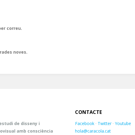
er correu.
trades noves.
CONTACTE
studi de disseny i
Facebook
·
Twitter
·
Youtube
ovisual amb consciència
hola@caracola.cat