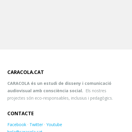
CARACOLA.CAT
SENYALITZACIÓ · Fundació Espai Natura i Joventut…
Refugi de Fauna Salvatge El Solà
CARACOLA és un estudi de disseny i comunicació
audiovisual amb consciència social.
Els nostres
projectes són eco-responsables, inclusius i pedagògics.
CONTACTE
Facebook
·
Twitter
·
Youtube
hola@caracola.cat