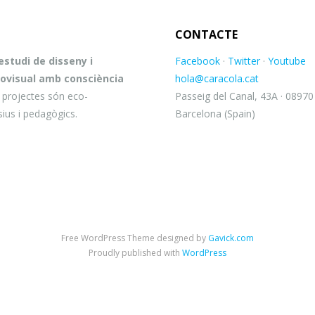
CONTACTE
studi de disseny i
Facebook
·
Twitter
·
Youtube
ovisual amb consciència
hola@caracola.cat
s projectes són eco-
Passeig del Canal, 43A · 08970
sius i pedagògics.
Barcelona (Spain)
Free WordPress Theme designed by
Gavick.com
Proudly published with
WordPress