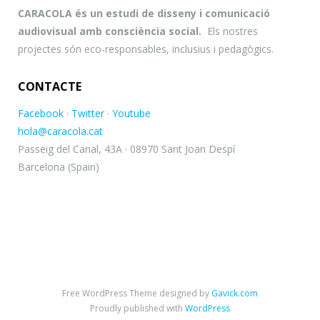
CARACOLA és un estudi de disseny i comunicació
audiovisual amb consciència social.
Els nostres
projectes són eco-responsables, inclusius i pedagògics.
CONTACTE
Facebook
·
Twitter
·
Youtube
hola@caracola.cat
Passeig del Canal, 43A · 08970 Sant Joan Despí
Barcelona (Spain)
Free WordPress Theme designed by
Gavick.com
Proudly published with
WordPress