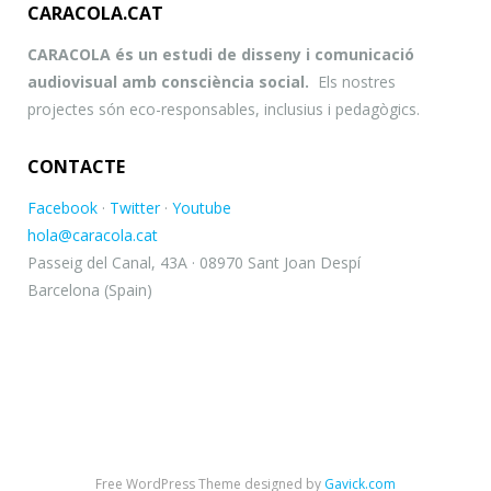
CARACOLA.CAT
CARACOLA és un estudi de disseny i comunicació
audiovisual amb consciència social.
Els nostres
projectes són eco-responsables, inclusius i pedagògics.
CONTACTE
Facebook
·
Twitter
·
Youtube
hola@caracola.cat
Passeig del Canal, 43A · 08970 Sant Joan Despí
Barcelona (Spain)
Free WordPress Theme designed by
Gavick.com